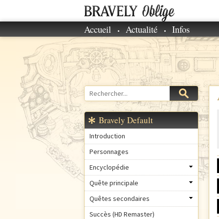
Accueil
Actualité
Infos
M
e
n
u
p
r
Rechercher
Formulaire
i
de
n
recherche
Bravely Default
c
i
Introduction
p
Personnages
a
Encyclopédie
l
Quête principale
Quêtes secondaires
Succès (HD Remaster)