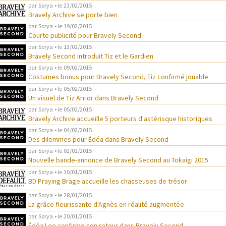
par
Sorya
• le
23/02/2015
Bravely Archive se porte bien
par
Sorya
• le
19/02/2015
Courte publicité pour Bravely Second
par
Sorya
• le
13/02/2015
Bravely Second introduit Tiz et le Gardien
par
Sorya
• le
09/02/2015
Costumes bonus pour Bravely Second, Tiz confirmé jouable
par
Sorya
• le
05/02/2015
Un visuel de Tiz Arrior dans Bravely Second
par
Sorya
• le
05/02/2015
Bravely Archive accueille 5 porteurs d'astérisque historiques
par
Sorya
• le
04/02/2015
Des dilemmes pour Édéa dans Bravely Second
par
Sorya
• le
02/02/2015
Nouvelle bande-annonce de Bravely Second au Tokaigi 2015
par
Sorya
• le
30/01/2015
BD Praying Brage accueille les chasseuses de trésor
par
Sorya
• le
28/01/2015
La grâce fleurissante d'Agnès en réalité augmentée
par
Sorya
• le
20/01/2015
Édéa Lee confirme son retour dans Bravely Second