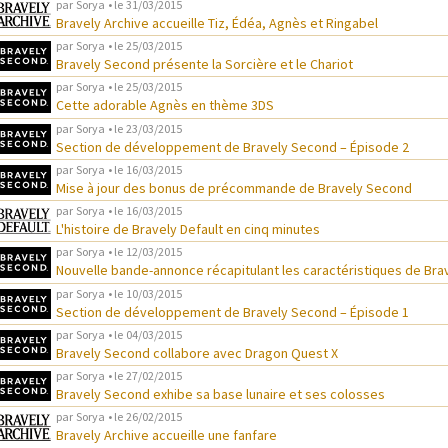
par
Sorya
• le
31/03/2015
Bravely Archive accueille Tiz, Édéa, Agnès et Ringabel
par
Sorya
• le
25/03/2015
Bravely Second présente la Sorcière et le Chariot
par
Sorya
• le
25/03/2015
Cette adorable Agnès en thème 3DS
par
Sorya
• le
23/03/2015
Section de développement de Bravely Second – Épisode 2
par
Sorya
• le
16/03/2015
Mise à jour des bonus de précommande de Bravely Second
par
Sorya
• le
16/03/2015
L'histoire de Bravely Default en cinq minutes
par
Sorya
• le
12/03/2015
Nouvelle bande-annonce récapitulant les caractéristiques de Br
par
Sorya
• le
10/03/2015
Section de développement de Bravely Second – Épisode 1
par
Sorya
• le
04/03/2015
Bravely Second collabore avec Dragon Quest X
par
Sorya
• le
27/02/2015
Bravely Second exhibe sa base lunaire et ses colosses
par
Sorya
• le
26/02/2015
Bravely Archive accueille une fanfare