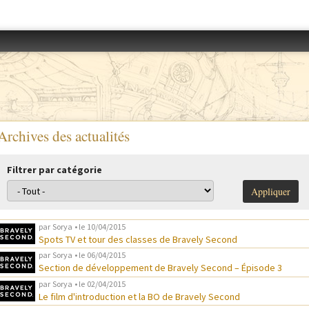
Accéder au menu
Archives des actualités
Filtrer par catégorie
par
Sorya
• le
10/04/2015
Spots TV et tour des classes de Bravely Second
par
Sorya
• le
06/04/2015
Section de développement de Bravely Second – Épisode 3
par
Sorya
• le
02/04/2015
Le film d'introduction et la BO de Bravely Second