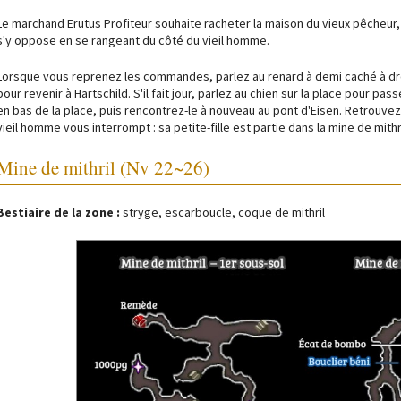
Le marchand Erutus Profiteur souhaite racheter la maison du vieux pêcheur,
s'y oppose en se rangeant du côté du vieil homme.
Lorsque vous reprenez les commandes, parlez au renard à demi caché à dro
pour revenir à Hartschild. S'il fait jour, parlez au chien sur la place pour p
en bas de la place, puis rencontrez-le à nouveau au pont d'Eisen. Retrouvez-
vieil homme vous interrompt : sa petite-fille est partie dans la mine de mithr
Mine de mithril (Nv 22~26)
Bestiaire de la zone :
stryge, escarboucle, coque de mithril