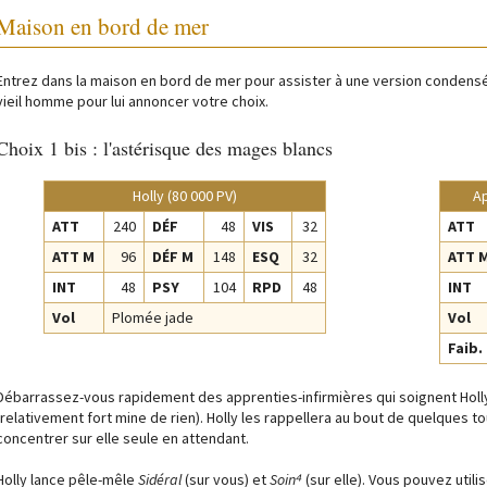
Maison en bord de mer
Entrez dans la maison en bord de mer pour assister à une version condensée
vieil homme pour lui annoncer votre choix.
Choix 1 bis : l'astérisque des mages blancs
Holly (80 000 PV)
Ap
ATT
240
DÉF
48
VIS
32
ATT
ATT M
96
DÉF M
148
ESQ
32
ATT 
INT
48
PSY
104
RPD
48
INT
Vol
Plomée jade
Vol
Faib.
Débarrassez-vous rapidement des apprenties-infirmières qui soignent Holl
(relativement fort mine de rien). Holly les rappellera au bout de quelques 
concentrer sur elle seule en attendant.
Holly lance pêle-mêle
Sidéral
(sur vous) et
Soin⁴
(sur elle). Vous pouvez utilis