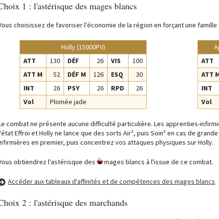
Choix 1 : l'astérisque des mages blancs
Vous choisissez de favoriser l'économie de la région en forçant une famille
Holly (15000PV)
A
ATT
130
DÉF
26
VIS
100
ATT
ATT M
52
DÉF M
126
ESQ
30
ATT 
INT
26
PSY
26
RPD
26
INT
Vol
Plomée jade
Vol
Le combat ne présente aucune difficulté particulière. Les apprenties-infi
l'état Effroi et Holly ne lance que des sorts Air², puis Soin² en cas de grand
infirmières en premier, puis concentrez vos attaques physiques sur Holly.
Vous obtiendrez l'astérisque des
mages blancs à l'issue de ce combat.
Accéder aux tableaux d'affinités et de compétences des mages blancs
Choix 2 : l'astérisque des marchands