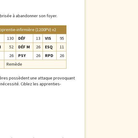
 brisée à abandonner son foyer.
pprentie-infirmière (1200PV) x2
130
DÉF
13
VIS
95
M
52
DÉF M
26
ESQ
11
26
PSY
26
RPD
26
Remède
rmières possèdent une attaque provoquant
e nécessité. Ciblez les apprenties-