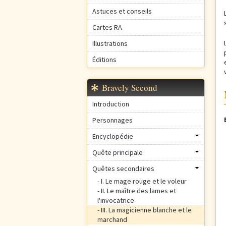
Astuces et conseils
Cartes RA
Illustrations
Éditions
Bravely Second
Introduction
Personnages
Encyclopédie
Quête principale
Quêtes secondaires
I. Le mage rouge et le voleur
II. Le maître des lames et
l'invocatrice
III. La magicienne blanche et le
marchand