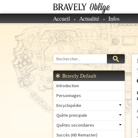
Accueil
Actualité
Infos
M
e
n
u
p
r
Rechercher
Formulaire
i
de
n
recherche
Bravely Default
c
i
Introduction
p
Personnages
a
Encyclopédie
l
Quête principale
Quêtes secondaires
Succès (HD Remaster)