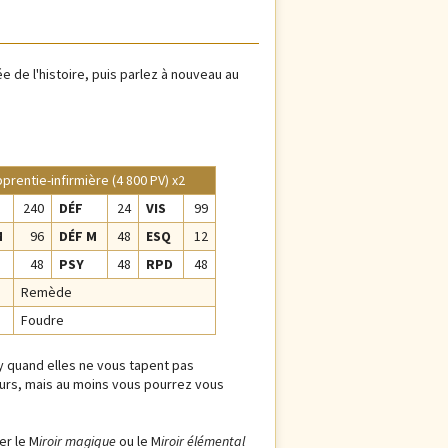
 de l'histoire, puis parlez à nouveau au
prentie-infirmière (4 800 PV) x2
240
DÉF
24
VIS
99
M
96
DÉF M
48
ESQ
12
48
PSY
48
RPD
48
Remède
Foudre
y quand elles ne vous tapent pas
tours, mais au moins vous pourrez vous
er le M
iroir magique
ou le M
iroir élémental