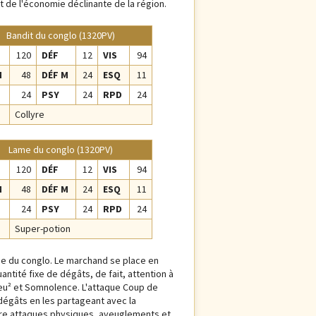
t de l'économie déclinante de la région.
Bandit du conglo (1320PV)
120
DÉF
12
VIS
94
M
48
DÉF M
24
ESQ
11
24
PSY
24
RPD
24
Collyre
Lame du conglo (1320PV)
120
DÉF
12
VIS
94
M
48
DÉF M
24
ESQ
11
24
PSY
24
RPD
24
Super-potion
me du conglo. Le marchand se place en
antité fixe de dégâts, de fait, attention à
Feu² et Somnolence. L'attaque Coup de
dégâts en les partageant avec la
ntre attaques physiques, aveuglements et