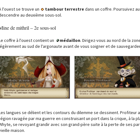
À l'ouest se trouve un
tambour terrestre
dans un coffre. Poursuivez a
descendre au deuxième sous-sol.
Mine de mithril – 2e sous-sol
Le coffre à l'ouest contient un
médaillon
. Dirigez-vous au nord de la zon
légèrement au sud de l'argonaute avant de vous soigner et de sauvegarder
Les langues se délient et les contours du dilemme se dessinent. Profiteur a
région ravagée par ma guerre en construisant un port dans la crique, à la p
Whyte, se revoyant grandir avec son grand-père suite à la perte de ses parent
vieille maison.