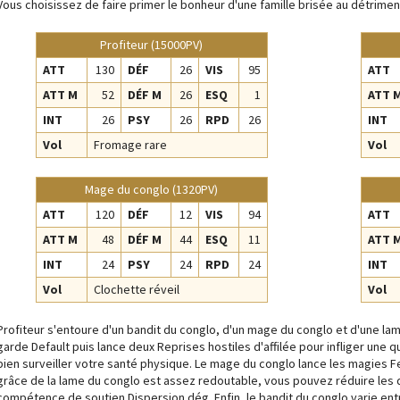
Vous choisissez de faire primer le bonheur d'une famille brisée au détrimen
Profiteur (15000PV)
ATT
130
DÉF
26
VIS
95
ATT
ATT M
52
DÉF M
26
ESQ
1
ATT 
INT
26
PSY
26
RPD
26
INT
Vol
Fromage rare
Vol
Mage du conglo (1320PV)
ATT
120
DÉF
12
VIS
94
ATT
ATT M
48
DÉF M
44
ESQ
11
ATT 
INT
24
PSY
24
RPD
24
INT
Vol
Clochette réveil
Vol
Profiteur s'entoure d'un bandit du conglo, d'un mage du conglo et d'une la
garde Default puis lance deux Reprises hostiles d'affilée pour infliger une qu
bien surveiller votre santé physique. Le mage du conglo lance les magies 
grâce de la lame du conglo est assez redoutable, vous pouvez réduire les 
compétence de soutien Dispersion dég. Enfin, le bandit du conglo varie e