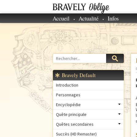
Accueil
Actualité
Infos
M
e
n
u
p
r
Rechercher
Formulaire
i
de
n
recherche
Bravely Default
c
i
Introduction
p
Personnages
a
Encyclopédie
l
Quête principale
Quêtes secondaires
Succès (HD Remaster)