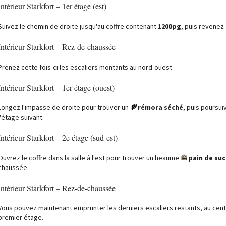
Intérieur Starkfort – 1er étage (est)
Suivez le chemin de droite jusqu'au coffre contenant
1200pg
, puis revenez
Intérieur Starkfort – Rez-de-chaussée
Prenez cette fois-ci les escaliers montants au nord-ouest.
Intérieur Starkfort – 1er étage (ouest)
Longez l'impasse de droite pour trouver un
rémora séché
, puis poursu
l'étage suivant.
Intérieur Starkfort – 2e étage (sud-est)
Ouvrez le coffre dans la salle à l'est pour trouver un heaume
pain de suc
chaussée.
Intérieur Starkfort – Rez-de-chaussée
Vous pouvez maintenant emprunter les derniers escaliers restants, au cen
premier étage.