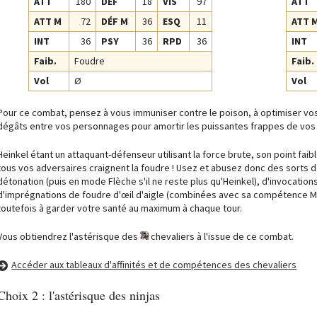
ATT
180
DÉF
18
VIS
97
ATT
ATT M
72
DÉF M
36
ESQ
11
ATT 
INT
36
PSY
36
RPD
36
INT
Faib.
Foudre
Faib.
Vol
Ø
Vol
Pour ce combat, pensez à vous immuniser contre le poison, à optimiser vos
dégâts entre vos personnages pour amortir les puissantes frappes de vos
Heinkel étant un attaquant-défenseur utilisant la force brute, son point fai
tous vos adversaires craignent la foudre ! Usez et abusez donc des sort
détonation (puis en mode Flèche s'il ne reste plus qu'Heinkel), d'invocation
d'imprégnations de foudre d'œil d'aigle (combinées avec sa compétence Moi
toutefois à garder votre santé au maximum à chaque tour.
Vous obtiendrez l'astérisque des
chevaliers à l'issue de ce combat.
Accéder aux tableaux d'affinités et de compétences des chevaliers
Choix 2 : l'astérisque des ninjas