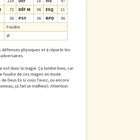
216
DÉF
18
VIS
97
M
72
DÉF M
36
ESQ
11
36
PSY
36
RPD
36
Foudre
Ø
 défenses physiques et à répartir les
 adversaires.
ble est donc la magie. Ça tombe bien, car
s de foudre de vos mages en mode
s de Deus Ex si vous l'avez, ou encore
neau, ça fait un malheur). Attention