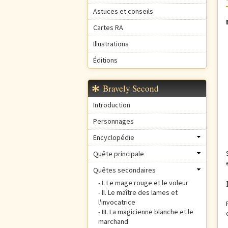
Astuces et conseils
Cartes RA
Illustrations
Éditions
Bravely Second
Introduction
Personnages
Encyclopédie
Quête principale
Quêtes secondaires
I. Le mage rouge et le voleur
II. Le maître des lames et
l'invocatrice
III. La magicienne blanche et le
marchand