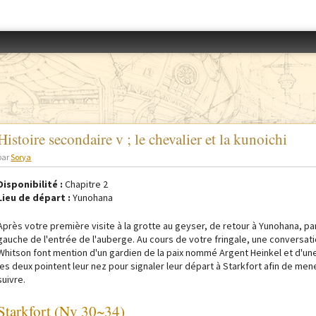
Accéder au menu
Histoire secondaire v ; le chevalier et la kunoichi
par
Sorya
Disponibilité :
Chapitre 2
Lieu de départ :
Yunohana
Après votre première visite à la grotte au geyser, de retour à Yunohana, par
gauche de l'entrée de l'auberge. Au cours de votre fringale, une conversatio
Whitson font mention d'un gardien de la paix nommé Argent Heinkel et d'u
les deux pointent leur nez pour signaler leur départ à Starkfort afin de me
suivre.
Starkfort (Nv 30~34)