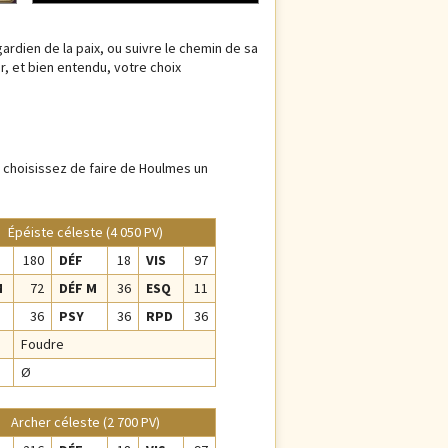
ardien de la paix, ou suivre le chemin de sa
ir, et bien entendu, votre choix
, choisissez de faire de Houlmes un
Épéiste céleste (4 050 PV)
180
DÉF
18
VIS
97
M
72
DÉF M
36
ESQ
11
36
PSY
36
RPD
36
Foudre
Ø
Archer céleste (2 700 PV)