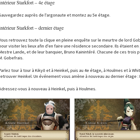
Intérieur Starkfort – 4e étage
Sauvegardez auprès de l'argonaute et montez au 5e étage.
Intérieur Starkfort – dernier étage
Vous retrouvez toute la clique en pleine enquête sur le meurtre de lord Go
pour visiter les lieux afin d'en faire une résidence secondaire. Ils étaient e
Mestre Lande, et de leur banquier, Bruno Kainintéré. Chacune de ces trois
M. Gobefrais.
Parlez tour à tour à Kikyō et à Heinkel, puis au 4e étage, à Houlmes et à W
retrouver Heinkel. Un événement vous amène à nouveau au dernier étage : D
Adressez-vous à nouveau à Heinkel, puis à Houlmes.