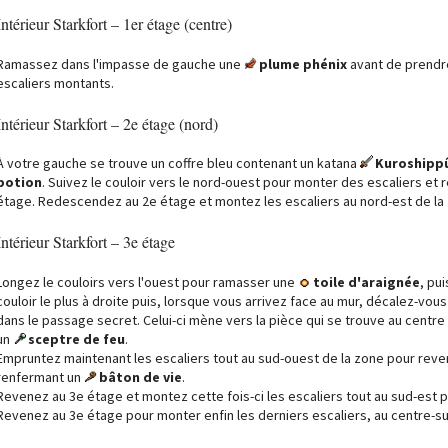
Intérieur Starkfort – 1er étage (centre)
Ramassez dans l'impasse de gauche une
plume phénix
avant de prendre
escaliers montants.
Intérieur Starkfort – 2e étage (nord)
À votre gauche se trouve un coffre bleu contenant un katana
Kuroshipp
potion
. Suivez le couloir vers le nord-ouest pour monter des escaliers et
étage. Redescendez au 2e étage et montez les escaliers au nord-est de la
Intérieur Starkfort – 3e étage
Longez le couloirs vers l'ouest pour ramasser une
toile d'araignée
, pu
couloir le plus à droite puis, lorsque vous arrivez face au mur, décalez-vou
dans le passage secret. Celui-ci mène vers la pièce qui se trouve au centre
un
sceptre de feu
.
Empruntez maintenant les escaliers tout au sud-ouest de la zone pour reveni
renfermant un
bâton de vie
.
Revenez au 3e étage et montez cette fois-ci les escaliers tout au sud-est
Revenez au 3e étage pour monter enfin les derniers escaliers, au centre-s