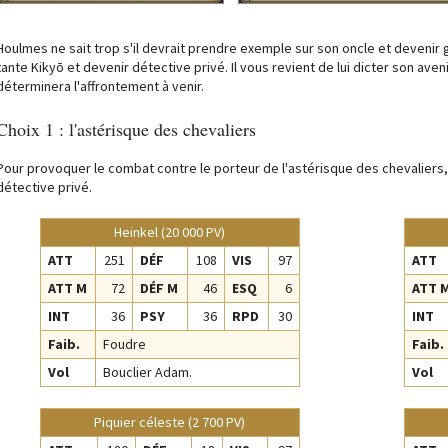
Houlmes ne sait trop s'il devrait prendre exemple sur son oncle et devenir g
tante Kikyō et devenir détective privé. Il vous revient de lui dicter son aven
déterminera l'affrontement à venir.
Choix 1 : l'astérisque des chevaliers
Pour provoquer le combat contre le porteur de l'astérisque des chevaliers
détective privé.
Heinkel (20 000 PV)
ATT
251
DÉF
108
VIS
97
ATT
ATT M
72
DÉF M
46
ESQ
6
ATT 
INT
36
PSY
36
RPD
30
INT
Faib.
Foudre
Faib.
Vol
Bouclier Adam.
Vol
Piquier céleste (2 700 PV)