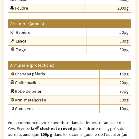
Foudre
200pg
Armurerie (armes)
Rapière
50pg
Lance
80pg
Targe
30pg
Armurerie (protections)
Chapeau pèlerin
15pg
Coiffe mailles
20pg
Robe de pèlerin
35pg
Arm. matelassée
50pg
Gants en cuir
10pg
Vous commencez votre aventure dans la demeure familiale de
Yew. Prenez la
clochette réveil
juste à droite du lit, près du
bureau, ainsi que
100pg
dans le recoin à gauche de l'escalier (au