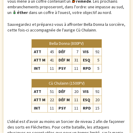
vous mène à un coffre contenant un
remède
. Les prochains
embranchements proposeront, dans l'ordre: une impasse au sud,
un
éther
dans un coffre à l'ouest, votre objectif au nord.
Sauvegardez et préparez-vous à affronter Bella Donna la sorcière,
cette fois-ci accompagnée de l'aurige Cù Chulainn.
Bella Donna (800PV)
ATT
45
DÉF
7
VIS
92
ATT M
41
DÉF M
31
ESQ
5
INT
11
PSY
11
RPD
5
Cù Chulainn (1500PV)
ATT
51
DÉF
20
VIS
92
ATT M
22
DÉF M
11
ESQ
20
INT
11
PSY
11
RPD
15
L'idéal est d'avoir au moins un Sorcier de niveau 2 afin de façonner
des sorts en Fléchettes. Pour cette bataille, les attaques
physiques ne seront utiles que pour un temps limité, car la magie