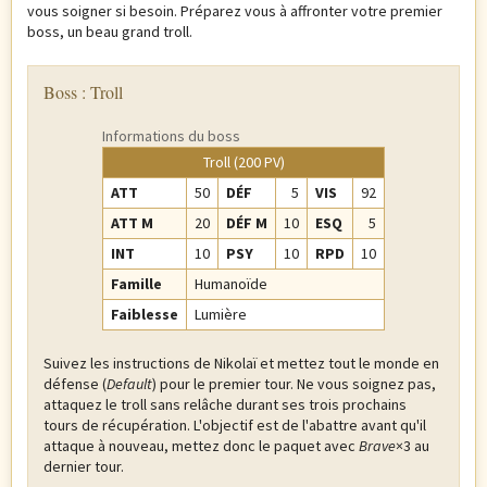
vous soigner si besoin. Préparez vous à affronter votre premier
boss, un beau grand troll.
Boss : Troll
Informations du boss
Troll (200 PV)
ATT
50
DÉF
5
VIS
92
ATT M
20
DÉF M
10
ESQ
5
INT
10
PSY
10
RPD
10
Famille
Humanoïde
Faiblesse
Lumière
Suivez les instructions de Nikolaï et mettez tout le monde en
défense (
Default
) pour le premier tour. Ne vous soignez pas,
attaquez le troll sans relâche durant ses trois prochains
tours de récupération. L'objectif est de l'abattre avant qu'il
attaque à nouveau, mettez donc le paquet avec
Brave
×3 au
dernier tour.