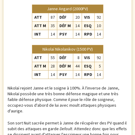
Janne Angard (2000PV)
ATT
87
DÉF
20
VIS
92
ATT M
35
DÉF M
14
ESQ
10
INT
14
PSY
14
RPD
14
Nikolaï Nikolanikov (1500 PV)
ATT
55
DÉF
8
VIS
92
ATT M
28
DÉF M
44
ESQ
5
INT
14
PSY
14
RPD
14
Nikolaï rejoint Janne et le soigne à 100%. À l'inverse de Janne,
Nikolaï possède une très bonne défense magique et une très
faible défense physique. Comme il joue le rôle de soigneur,
occupez-vous d'abord de lui avec moult attaques physiques
d'aurige.
Son sort Nuit sacrée permet à Janne de récupérer des PV quand il
subit des attaques en garde
Default
. Attendez donc que les effets
se dissipent avant d'attaquer l'escrimeur une bonne fois pour