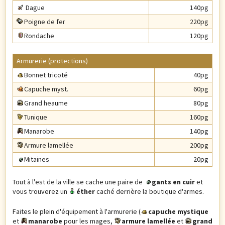
Dague
140pg
Poigne de fer
220pg
Rondache
120pg
Armurerie (protections)
Bonnet tricoté
40pg
Capuche myst.
60pg
Grand heaume
80pg
Tunique
160pg
Manarobe
140pg
Armure lamellée
200pg
Mitaines
20pg
Tout à l'est de la ville se cache une paire de
gants en cuir
et
vous trouverez un
éther
caché derrière la boutique d'armes.
Faites le plein d'équipement à l'armurerie (
capuche mystique
et
manarobe
pour les mages,
armure lamellée
et
grand