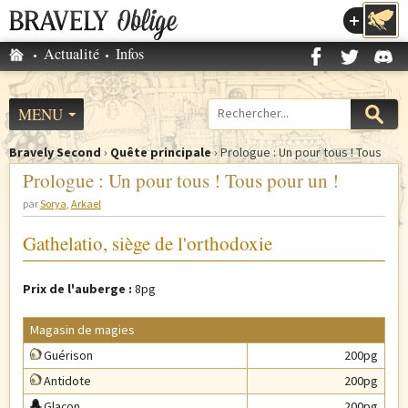
Accéder au menu
Accueil
Actualité
Infos
M
e
n
MENU
Formulaire
u
de
p
Bravely Second
›
Quête principale
›
Prologue : Un pour tous ! Tous
recherche
V
pour un !
r
Prologue : Un pour tous ! Tous pour un !
o
i
par
Sorya
Arkael
u
n
s
c
Gathelatio, siège de l'orthodoxie
ê
i
t
p
Prix de l'auberge :
8pg
e
a
s
l
Magasin de magies
i
Guérison
200pg
c
i
Antidote
200pg
Glaçon
200pg