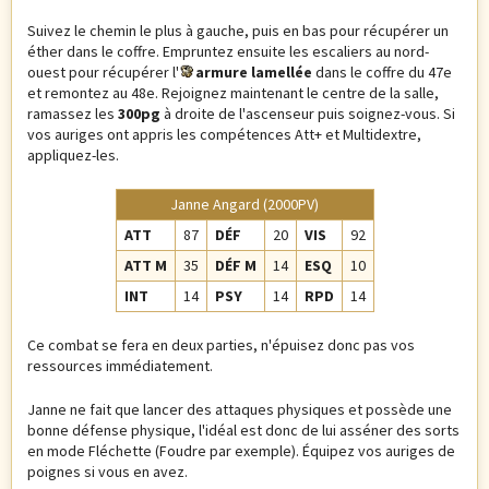
Suivez le chemin le plus à gauche, puis en bas pour récupérer un
éther dans le coffre. Empruntez ensuite les escaliers au nord-
ouest pour récupérer l'
armure lamellée
dans le coffre du 47e
et remontez au 48e. Rejoignez maintenant le centre de la salle,
ramassez les
300pg
à droite de l'ascenseur puis soignez-vous. Si
vos auriges ont appris les compétences Att+ et Multidextre,
appliquez-les.
Janne Angard (2000PV)
ATT
87
DÉF
20
VIS
92
ATT M
35
DÉF M
14
ESQ
10
INT
14
PSY
14
RPD
14
Ce combat se fera en deux parties, n'épuisez donc pas vos
ressources immédiatement.
Janne ne fait que lancer des attaques physiques et possède une
bonne défense physique, l'idéal est donc de lui asséner des sorts
en mode Fléchette (Foudre par exemple). Équipez vos auriges de
poignes si vous en avez.