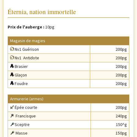
Éternia, nation immortelle
Prix de l'auberge :
10pg
Magasin de magies
Nv1 Guérison
200pg
Nv1
Antidote
200pg
Brasier
200pg
Glaçon
200pg
Foudre
200pg
Armurerie (armes)
Épée courte
200pg
Francisque
240pg
Sceptre
150^g
Masse
150pg