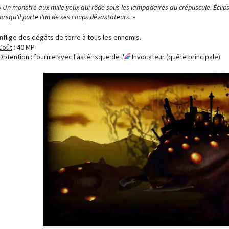
«
Un monstre aux mille yeux qui rôde sous les lampadaires au crépuscule.
Éclip
lorsqu'il porte l'un de ses coups dévastateurs.
»
Inflige des dégâts de terre à tous les ennemis.
Coût
: 40 MP
Obtention
: fournie avec l'astérisque de l'
Invocateur (quête principale)