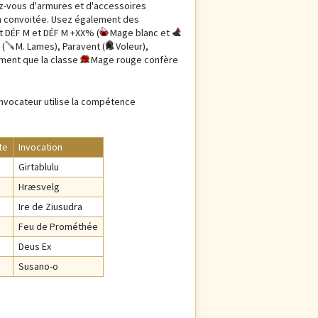
ez-vous d'armures et d'accessoires
on convoitée. Usez également des
t DÉF M et DÉF M +XX% (
Mage blanc et
 (
M. Lames), Paravent (
Voleur),
ement que la classe
Mage rouge confère
Invocateur utilise la compétence
te
Invocation
Girtablulu
Hræsvelg
Ire de Ziusudra
Feu de Prométhée
Deus Ex
Susano-o