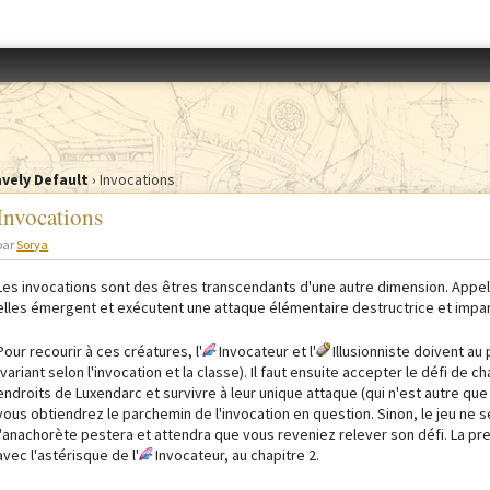
Accéder au menu
vely Default
›
Invocations
Invocations
par
Sorya
Les invocations sont des êtres transcendants d'une autre dimension. Appel
elles émergent et exécutent une attaque élémentaire destructrice et impar
Pour recourir à ces créatures, l'
Invocateur et l'
Illusionniste doivent au
(variant selon l'invocation et la classe). Il faut ensuite accepter le défi d
endroits de Luxendarc et survivre à leur unique attaque (qui n'est autre que 
vous obtiendrez le parchemin de l'invocation en question. Sinon, le jeu ne 
l'anachorète pestera et attendra que vous reveniez relever son défi. La pr
avec l'astérisque de l'
Invocateur, au chapitre 2.