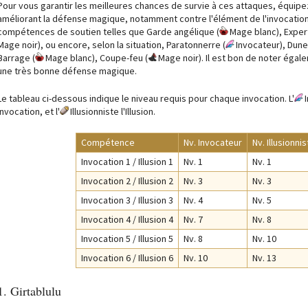
Pour vous garantir les meilleures chances de survie à ces attaques, équip
améliorant la défense magique, notamment contre l'élément de l'invocati
compétences de soutien telles que Garde angélique (
Mage blanc), Exper
Mage noir), ou encore, selon la situation, Paratonnerre (
Invocateur), Dune
Barrage (
Mage blanc), Coupe-feu (
Mage noir). Il est bon de noter égal
une très bonne défense magique.
Le tableau ci-dessous indique le niveau requis pour chaque invocation. L'
Invocation, et l'
Illusionniste l'Illusion.
Compétence
Nv. Invocateur
Nv. Illusionnis
Invocation 1 / Illusion 1
Nv. 1
Nv. 1
Invocation 2 / Illusion 2
Nv. 3
Nv. 3
Invocation 3 / Illusion 3
Nv. 4
Nv. 5
Invocation 4 / Illusion 4
Nv. 7
Nv. 8
Invocation 5 / Illusion 5
Nv. 8
Nv. 10
Invocation 6 / Illusion 6
Nv. 10
Nv. 13
1. Girtablulu