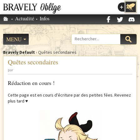
Accéder au menu
Accueil
Actualité
Infos
M
e
n
MENU
Formulaire
u
de
p
Bravely Default
›
Quêtes secondaires
recherche
V
r
Quêtes secondaires
o
i
par
u
n
s
c
Rédaction en cours !
ê
i
t
Cette page est en cours d'écriture par des petites fées. Revenez
p
e
plus tard ♥
a
s
l
i
c
i