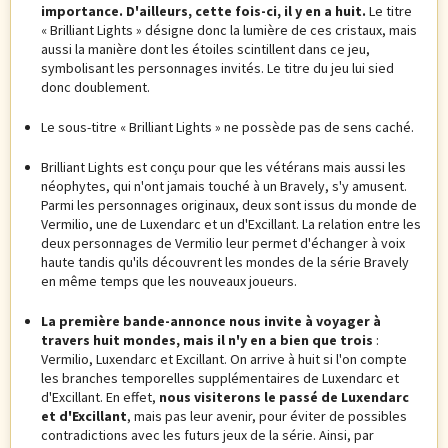
importance. D'ailleurs, cette fois-ci, il y en a huit.
Le titre
« Brilliant Lights » désigne donc la lumière de ces cristaux, mais
aussi la manière dont les étoiles scintillent dans ce jeu,
symbolisant les personnages invités. Le titre du jeu lui sied
donc doublement.
Le sous-titre « Brilliant Lights » ne possède pas de sens caché.
Brilliant Lights est conçu pour que les vétérans mais aussi les
néophytes, qui n'ont jamais touché à un Bravely, s'y amusent.
Parmi les personnages originaux, deux sont issus du monde de
Vermilio, une de Luxendarc et un d'Excillant. La relation entre les
deux personnages de Vermilio leur permet d'échanger à voix
haute tandis qu'ils découvrent les mondes de la série Bravely
en même temps que les nouveaux joueurs.
La première bande-annonce nous invite à voyager à
travers huit mondes, mais il n'y en a bien que trois
:
Vermilio, Luxendarc et Excillant. On arrive à huit si l'on compte
les branches temporelles supplémentaires de Luxendarc et
d'Excillant. En effet,
nous visiterons le passé de Luxendarc
et d'Excillant
, mais pas leur avenir, pour éviter de possibles
contradictions avec les futurs jeux de la série. Ainsi, par