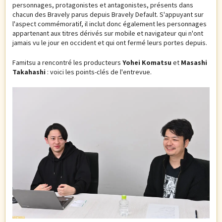
p
s
personnages, protagonistes et antagonistes, présents dans
a
chacun des Bravely parus depuis Bravely Default. S'appuyant sur
i
l'aspect commémoratif, il inclut donc également les personnages
l
c
appartenant aux titres dérivés sur mobile et navigateur qui n'ont
jamais vu le jour en occident et qui ont fermé leurs portes depuis.
i
Famitsu a rencontré les producteurs
Yohei Komatsu
et
Masashi
Takahashi
: voici les points-clés de l'entrevue.