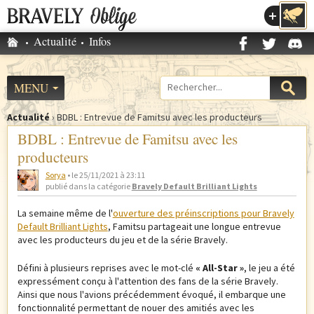
Accéder au menu
Accueil
Actualité
Infos
M
e
MENU
Formulaire
n
Actualité
›
BDBL : Entrevue de Famitsu avec les producteurs
de
u
V
BDBL : Entrevue de Famitsu avec les
recherche
p
o
producteurs
Sorya
• le 25/11/2021 à 23:11
r
u
dans la catégorie
Bravely Default Brilliant Lights
i
s
La semaine même de l'
ouverture des préinscriptions pour Bravely
Default Brilliant Lights
, Famitsu partageait une longue entrevue
n
ê
avec les producteurs du jeu et de la série Bravely.
c
t
Défini à plusieurs reprises avec le mot-clé
« All-Star »
, le jeu a été
expressément conçu à l'attention des fans de la série Bravely.
i
e
Ainsi que nous l'avions précédemment évoqué, il embarque une
fonctionnalité permettant de nouer des amitiés avec les