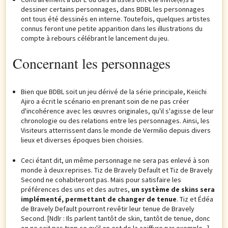
dessiner certains personnages, dans BDBL les personnages
ont tous été dessinés en interne. Toutefois, quelques artistes
connus feront une petite apparition dans les illustrations du
compte à rebours célébrant le lancement du jeu.
Concernant les personnages
Bien que BDBL soit un jeu dérivé de la série principale, Keiichi
Ajiro a écrit le scénario en prenant soin de ne pas créer
d'incohérence avec les œuvres originales, qu'il s'agisse de leur
chronologie ou des relations entre les personnages. Ainsi, les
Visiteurs atterrissent dans le monde de Vermilio depuis divers
lieux et diverses époques bien choisies.
Ceci étant dit, un même personnage ne sera pas enlevé à son
monde à deux reprises. Tiz de Bravely Default et Tiz de Bravely
Second ne cohabiteront pas. Mais pour satisfaire les
préférences des uns et des autres,
un système de skins sera
implémenté, permettant de changer de tenue
. Tiz et Édéa
de Bravely Default pourront revêtir leur tenue de Bravely
Second. [Ndlr : Ils parlent tantôt de skin, tantôt de tenue, donc
on ne sait pas trop ce qu'il en est de la coiffure par exemple...]