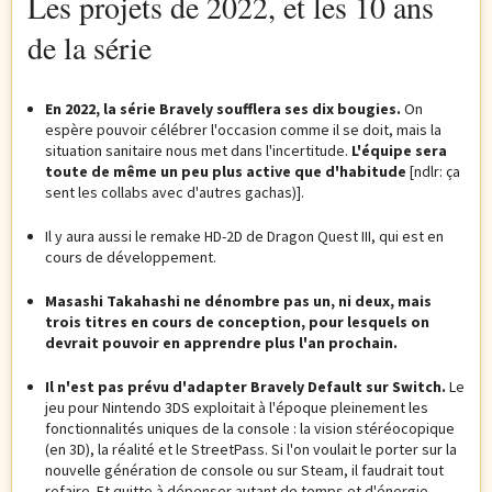
Les projets de 2022, et les 10 ans
de la série
En 2022, la série Bravely soufflera ses dix bougies.
On
espère pouvoir célébrer l'occasion comme il se doit, mais la
situation sanitaire nous met dans l'incertitude.
L'équipe sera
toute de même un peu plus active que d'habitude
[ndlr: ça
sent les collabs avec d'autres gachas)].
Il y aura aussi le remake HD-2D de Dragon Quest III, qui est en
cours de développement.
Masashi Takahashi ne dénombre pas un, ni deux, mais
trois titres en cours de conception, pour lesquels on
devrait pouvoir en apprendre plus l'an prochain.
Il n'est pas prévu d'adapter Bravely Default sur Switch.
Le
jeu pour Nintendo 3DS exploitait à l'époque pleinement les
fonctionnalités uniques de la console : la vision stéréocopique
(en 3D), la réalité et le StreetPass. Si l'on voulait le porter sur la
nouvelle génération de console ou sur Steam, il faudrait tout
refaire. Et quitte à dépenser autant de temps et d'énergie,